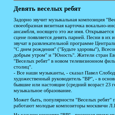
Девять веселых ребят
Задорно звучит музыкальная композиция "Вес
своеобразная визитная карточка вокально-ин
ансамбля, носящего это же имя. Открывается 
сцене появляется девять парней. Песни в их 
звучат в развлекательной программе Централ
"С днем рождения" ("Будьте здоровы"), Всесо
добрым утром" и "Юность". Жители стран Е
"Веселых ребят" в новом телевизионном фи
столиц".
- Все наши музыканты, - сказал Павел Слобо
художественный руководитель "ВР", - в осно
бывшие или настоящие (средний возраст 23 г
музыкальное образование.
Может быть, популярности "Веселых ребят" п
работают молодые композиторы москвичи Л.Г
На каждом концерте "ВР" - песенная премьер