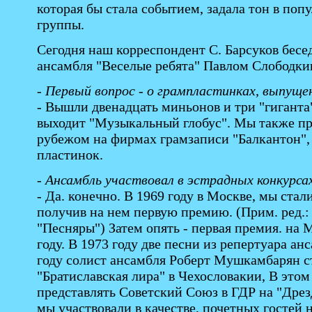
которая бы стала событием, задала тон в поп
группы.
Сегодня наш корреспондент С. Барсуков бесе
ансамбля "Веселые ребята" Павлом Слободк
- Первый вопрос - о грампластинках, выпуще
- Вышли двенадцать миньонов и три "гиганта
выходит "Музыкальный глобус". Мы также при
рубежом на фирмах грамзаписи "Балкантон",
пластинок.
- Ансамбль участвовал в эстрадных конкурса
- Да. конечно. В 1969 году в Москве, мы ста
получив на нем первую премию. (Прим. ред.:
"Песняры") Затем опять - первая премия. на
году. В 1973 году две песни из репертуара ан
году солист ансамбля Роберт Мушкамбарян с
"Братиславская лира" в Чехословакии, В это
представлять Советский Союз в ГДР на "Дрез
мы участвовали в качестве, почетных гостей 