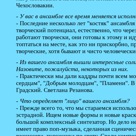
Чехословакии.
- У вас в ансамбле все время меняется испо
- Последние несколько лет "костяк" ансамбля
творческий потенциал, естественно, что чере
работают творчески, они готовы к этому и ид
топтаться на месте, как это ни прискорбно, 
творческие, хотя бывают и чисто человечески
- Из вашего ансамбля вышли интересные сол
Назовите, пожалуйста, некоторых из них.
- Практически мы дали каддры почти всем м
сердцам", "Добрым молодцам", "Пламени". В
Градский. Светлана Резанова.
- Что определяет "лицо" вашего ансамбля?
- Прежде всего то, что мы стараемся использ
эстрадной. Ищем новые формы и новые краски
большой комплексный синтезатор. Но дело не
имеет право поп-музыка, сделанная сценичес
режиссера, художника по свету. Среди композ