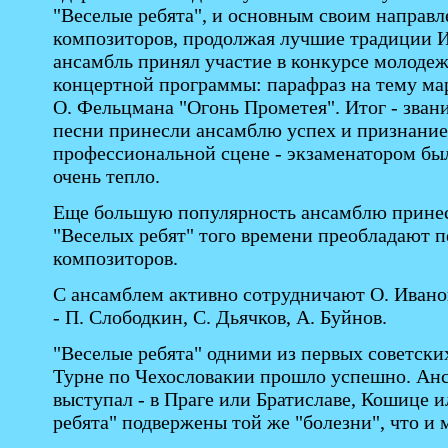
"Веселые ребята", и основным своим направл
композиторов, продолжая лучшие традиции И.
ансамбль принял участие в конкурсе молодеж
концертной программы: парафраз на тему мар
О. Фельцмана "Огонь Прометея". Итог - зван
песни принесли ансамблю успех и признание.
профессиональной сцене - экзаменатором был
очень тепло.
Еще большую популярность ансамблю принесл
"Веселых ребят" того времени преобладают 
композиторов.
С ансамблем активно сотрудничают О. Ивано
- П. Слободкин, С. Дьячков, А. Буйнов.
"Веселые ребята" одними из первых советск
Турне по Чехословакии прошло успешно. Анс
выступал - в Праге или Братиславе, Кошице и
ребята" подвержены той же "болезни", что и 