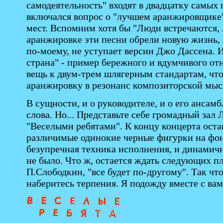
самодеятельность" входят в двадцатку самых
включался вопрос о "лучшем аранжировщике"
мест. Вспомним хотя бы "Люди встречаются, 
аранжировке эти песни обрели новую жизнь, а
по-моему, не уступает версии Джо Дассена. 
страна" - пример бережного и вдумчивого от
вещь к двум-трем шлягерным стандартам, что
аранжировку в резонанс композиторской мысл
В сущности, и о руководителе, и о его ансам
слова. Но... Представьте себе громадный зал
"Веселыми ребятами". К концу концерта оста
различимые одинокие черные фигурки на фоне 
безупречная техника исполнения, и динамичн
не было. Что ж, остается ждать следующих пл
П.Слободкин, "все будет по-другому". Так что
наберитесь терпения. Я подожду вместе с вам