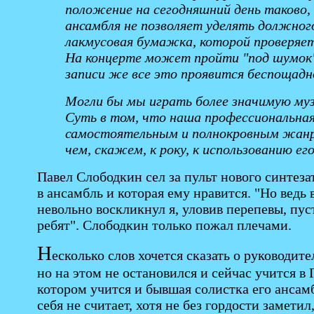
положение на сегодняшний день таково,
ансамбля не позволяет уделять должного
лакмусовая бумажка, которой проверяет
На концерте может пройти "под шумок" 
записи же все это проявится беспощадно
Могли бы мы играть более значимую музы
Суть в том, что наша профессиональная 
самостоятельным и полнокровным жанр
чем, скажем, к року, к использованию е
Павел Слободкин сел за пульт нового синтез
в ансамбль и которая ему нравится. "Но ведь 
невольно воскликнул я, уловив перепевы, пус
ребят". Слободкин только пожал плечами.
Н
есколько слов хочется сказать о руководит
но на этом не остановился и сейчас учится 
котором учится и бывшая солистка его анса
себя не считает, хотя не без гордости замети