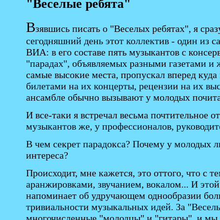
"Веселые ребята"
В
зявшись писать о "Веселых ребятах", я сра
сегодняшний день этот коллектив - один из
ВИА: в его составе пять музыкантов с консер
"парадах", объявляемых разными газетами и 
самые высокие места, пропускал вперед куда 
билетами на их концерты, рецензии на их вы
ансамбле обычно вызывают у молодых почита
И все-таки я встречал весьма почтительное о
музыкантов же, у профессионалов, руководит
В чем секрет парадокса? Почему у молодых 
интереса?
Происходит, мне кажется, это оттого, что с те
аранжировками, звучанием, вокалом... И этой
напоминает об удручающем однообразии боль
тривиальности музыкальных идей. За "Веселы
многочисленные "молодцы" и "гитары", и мы у