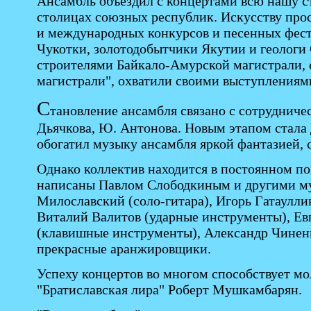
Ансамбль объездил с концертами всю нашу ст
столицах союзных республик. Искусству про
и международных конкурсов и песенных фест
Чукотки, золотодобытчики Якутии и геологи 
строителями Байкало-Амурской магистрали, 
магистрали", охватили своими выступлениями
С
тановление ансамбля связано с сотрудничес
Дьячкова, Ю. Антонова. Новым этапом стала
обогатил музыку ансамбля яркой фантазией,
Однако коллектив находится в постоянном по
написаны Павлом Слободкиным и другими му
Милославский (соло-гитара), Игорь Гатауллин
Виталий Валитов (ударные инструменты), Евг
(клавишные инструменты), Александр Чиненко
прекрасные аранжировщики.
Успеху концертов во многом способствует мо
"Братиславская лира" Роберт Мушкамбарян.