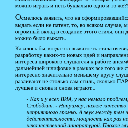
можно играть и петь буквально одно и то же?
О
смелюсь заявить, что на сформировавшийс
выдать если не патент, то, во всяком случае,
огромный вклад в создание этого стиля, они д
можно было выжать.
Казалось бы, когда эта выжатость стала очев
разработку каких-то новых идей и направлени
интереса широкого слушателя к работе ансам
дальнейшей шлифовке в рамках все того же ст
интересно значительно меньшему кругу слуша
разливают не столько сам стиль, сколько ПА
лучшее и снова и снова играют...
- Как и у всех ВИА, у нас немало пробле
Слободкин. - Например, низкое качеств
неприятного громко. А звук между тем н
действительности, мощности как раз не
некачественной аппаратурой. Плохое зв