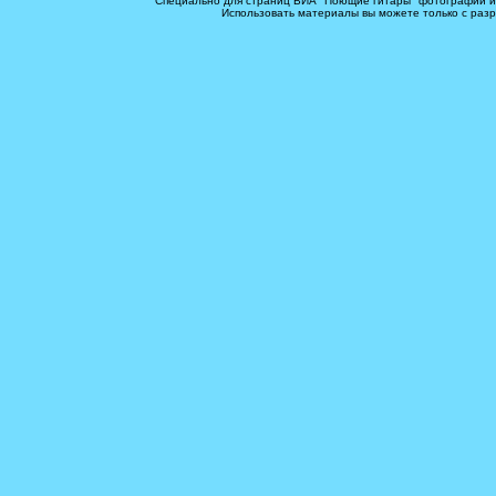
Специально для страниц ВИА "Поющие гитары" фотографии и
Использовать материалы вы можете только с раз