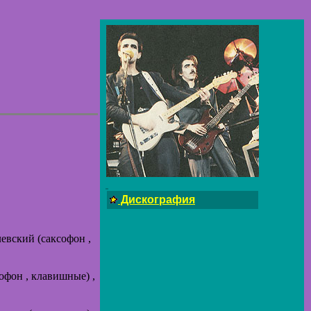
Дискография
левский (саксофон ,
офон , клавишные) ,