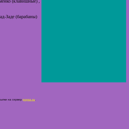
менко (клавишные) ,
вад-Заде (барабаны)
сылки на сервер
popsa.su
.