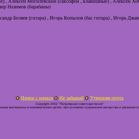
ые) , Алексей Могилевский (саксофон , клавишные) , Алексей Хо
имир Назимов (барабаны)
ксандр Беляев (гитара) , Игорь Копылов (бас гитара) , Игорь Джа
Начни с начала
Не забывай
Утренняя почта
Copyright 2002 "Популярная советская песня"
наши материалы в некомерческих целях, при условиии сохранения авторства и указания с