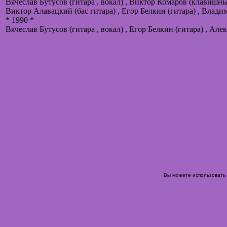
Вячеслав Бутусов (гитара , вокал) , Виктор Комаров (клавишн
Виктор Алавацкий (бас гитара) , Егор Белкин (гитара) , Влад
* 1990 *
Вячеслав Бутусов (гитара , вокал) , Егор Белкин (гитара) , Але
Вы можете использовать 