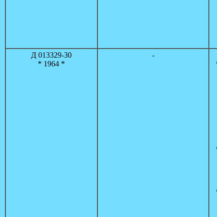
Д 013329-30
-
* 1964 *