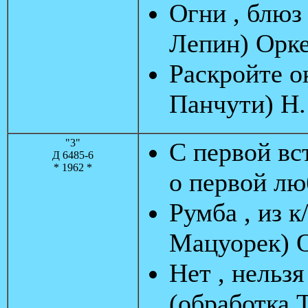
Огни , блюз 
Лепин) Орк
Раскройте ок
Панчути) Н.
"3"
С первой вст
Д 6485-6
* 1962 *
о первой лю
Румба , из 
Мацуорек) 
Нет , нельзя
(обработка 