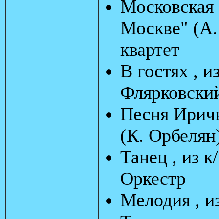
Московская п
Москве" (А.
квартет
В гостях , и
Флярковски
Песня Иричы
(К. Орбелян
Танец , из 
Оркестр
Мелодия , и