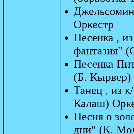
Джельсомина
Оркестр
Песенка , из
фантазия" (
Песенка Пит
(Б. Кырвер)
Танец , из к
Калаш) Орк
Песня о зол
дни" (К. Мо