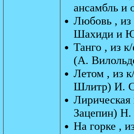
ансамбль и 
Любовь , из
Шахиди и Ю.
Танго , из 
(А. Вилольд
Летом , из к
Шлитр) И. 
Лирическая п
Зацепин) Н.
На горке , и