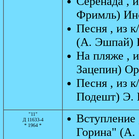
Серенада , и
Фримль) Ин
Песня , из 
(А. Эшпай) 
На пляже , 
Зацепин) Ор
Песня , из к
Подешт) Э.
"11"
Вступление 
Д 11633-4
* 1964 *
Горина" (А.