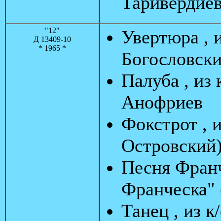
Таривердиев
"12"
Увертюра , 
Д 13409-10
* 1965 *
Богословски
Палуба , из
Анофриев
Фокстрот , и
Островский
Песня Франч
Франческа" 
Танец , из к