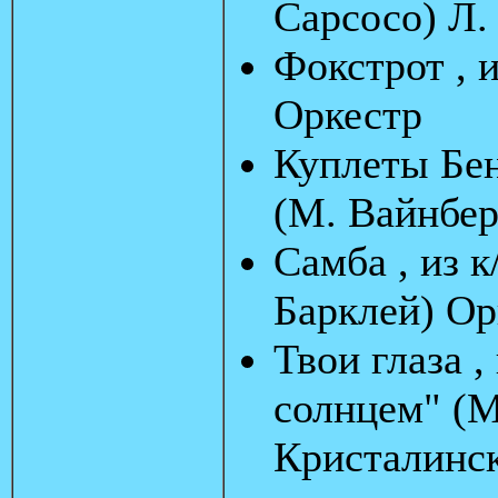
Сарсосо) Л.
Фокстрот , и
Оркестр
Куплеты Бен
(М. Вайнбер
Самба , из 
Барклей) Ор
Твои глаза ,
солнцем" (М
Кристалинс