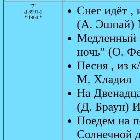
"7"
Снег идёт ,
Д 8991-2
* 1964 *
(А. Эшпай) 
Медленный ф
ночь" (О. Ф
Песня , из к
М. Хладил
На Двенадца
(Д. Браун) 
Поедем на п
Солнечной д