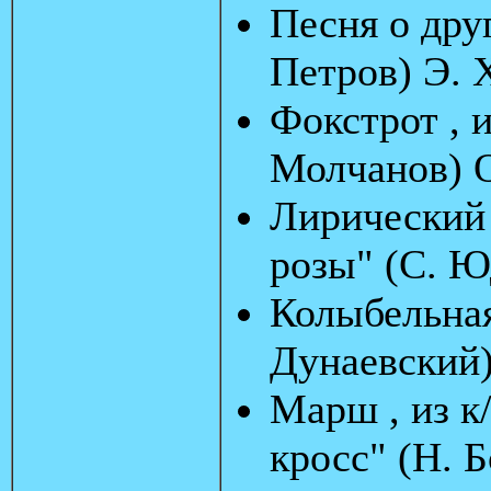
Песня о друг
Петров) Э. 
Фокстрот , и
Молчанов) 
Лирический 
розы" (С. Ю
Колыбельная
Дунаевский)
Марш , из к
кросс" (Н. 