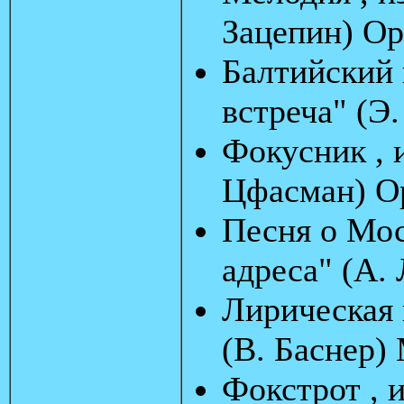
Зацепин) Ор
Балтийский 
встреча" (Э.
Фокусник , 
Цфасман) О
Песня о Мос
адреса" (А.
Лирическая 
(В. Баснер)
Фокстрот , 