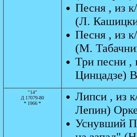
Песня , из 
(Л. Кашицки
Песня , из 
(М. Табачни
Три песни ,
Цинцадзе) В
"14"
Липси , из 
Д 17079-80
* 1966 *
Лепин) Орк
Уснувший Па
на запад" (