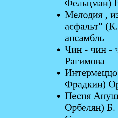
Фельцман) 
Мелодия , из
асфальт" (К
ансамбль
Чин - чин - 
Рагимова
Интермеццо 
Фрадкин) Ор
Песня Ануш 
Орбелян) Б.