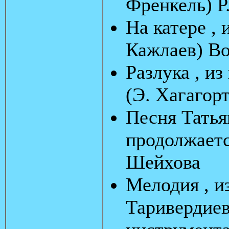
Френкель) Р
На катере , 
Кажлаев) Во
Разлука , и
(Э. Хагагор
Песня Татья
продолжаетс
Шейхова
Мелодия , и
Таривердиев