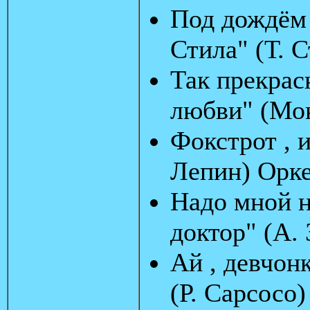
Под дождём 
Стила" (Т. С
Так прекрасн
любви" (Мон
Фокстрот , и
Лепин) Орк
Надо мной н
доктор" (А.
Ай , девчон
(Р. Сарсосо)