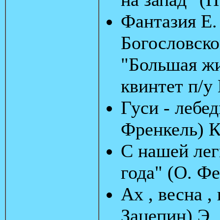
Фантазия Е.
Богословско
"Большая жи
квинтет п/у
Гуси - лебе
Френкель) К
С нашей лег
года" (О. Ф
Ах , весна ,
Зацепин) Э.