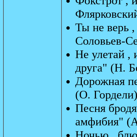
Фокстрот , 
Флярковски
Ты не верь ,
Соловьев-Се
Не улетай ,
друга" (Н. 
Дорожная пе
(О. Гордели
Песня бродяч
амфибия" (А
Ночью , блю