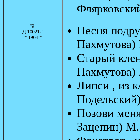
Флярковски
"9"
Песня подруг
Д 10021-2
* 1964 *
Пахмутова) 
Старый клен 
Пахмутова) 
Липси , из 
Подельский
Позови меня
Зацепин) М.