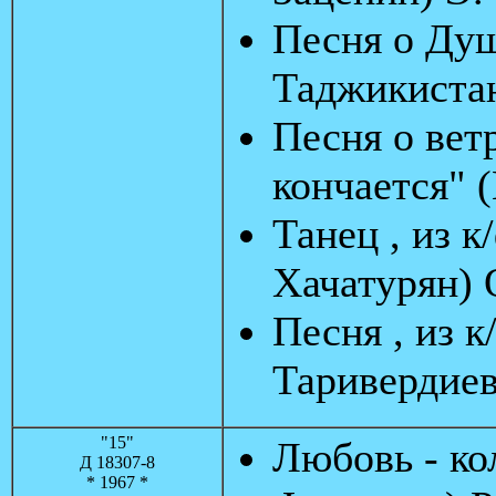
Песня о Душ
Таджикистан
Песня о ветр
кончается" 
Танец , из к
Хачатурян) 
Песня , из к
Таривердиев
"15"
Любовь - ко
Д 18307-8
* 1967 *