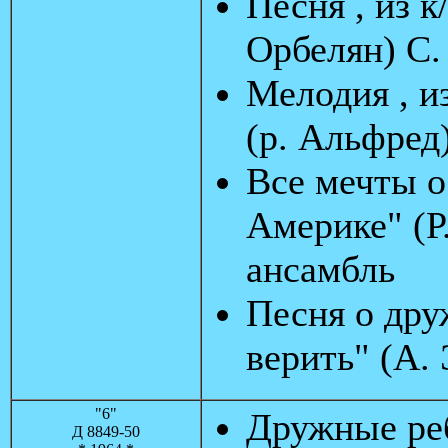
Песня , из 
Орбелян) С.
Мелодия , и
(р. Альфред
Все мечты о 
Америке" (Р
ансамбль
Песня о дру
верить" (А.
"6"
Дружные реб
Д 8849-50