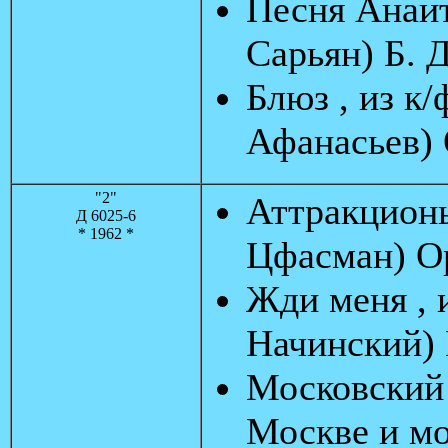
Песня Анаит 
Сарьян) Б. 
Блюз , из к/
Афанасьев)
"2"
Аттракционы
Д 6025-6
* 1962 *
Цфасман) О
Жди меня , 
Начинский) 
Московский 
Москве и мо