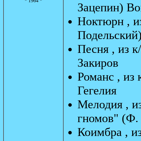
* 1964 *
Зацепин) Во
Ноктюрн , и
Подельский)
Песня , из к
Закиров
Романс , из 
Гегелия
Мелодия , и
гномов" (Ф.
Коимбра , из