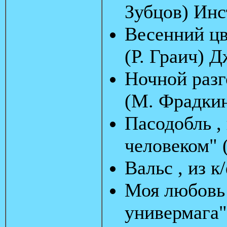
Зубцов) Ин
Весенний цв
(Р. Граич) 
Ночной разг
(М. Фрадки
Пасодобль ,
человеком" 
Вальс , из к
Моя любовь 
универмага"