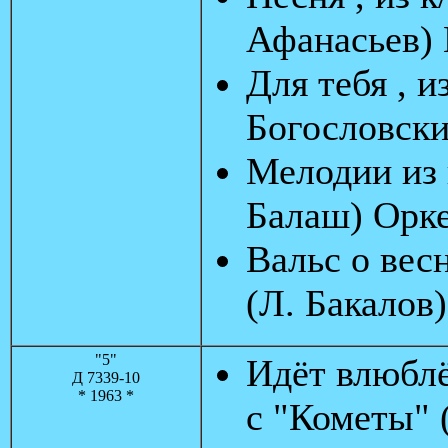
Афанасьев) 
Для тебя , 
Богословски
Мелодии из 
Балаш) Орк
Вальс о вес
(Л. Бакалов
"5"
Идёт влюблё
Д 7339-10
* 1963 *
с "Кометы" 