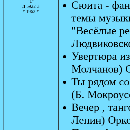
"1"
Сюита - фан
Д 5922-3
* 1962 *
темы музыки
"Весёлые ре
Людвиковск
Увертюра из
Молчанов) 
Ты рядом со
(Б. Мокроус
Вечер , танг
Лепин) Орк