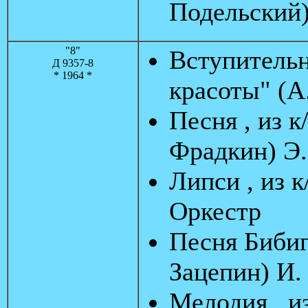
Подельский
"8"
Вступительн
Д 9357-8
* 1964 *
красоты" (А
Песня , из 
Фрадкин) Э.
Липси , из 
Оркестр
Песня Бибиг
Зацепин) И.
Мелодия , из