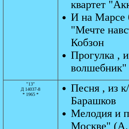
квартет "Ак
И на Марсе 
"Мечте навс
Кобзон
Прогулка , 
волшебник" 
"13"
Песня , из к
Д 14037-8
* 1965 *
Барашков
Мелодия и п
Москве" (А.