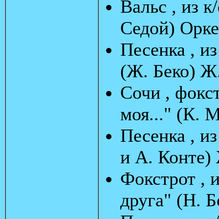
Вальс , из к
Седой) Орке
Песенка , из
(Ж. Беко) Ж
Сочи , фокс
моя..." (К.
Песенка , и
и А. Конте)
Фокстрот , 
друга" (Н. 