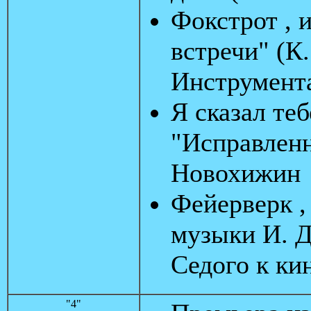
Фокстрот , 
встречи" (К
Инструмент
Я сказал теб
"Исправленн
Новохижин
Фейерверк ,
музыки И. Д
Седого к ки
"4"