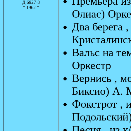
Премьера из
Д 6927-8
* 1962 *
Олиас) Орке
Два берега 
Кристалинс
Вальс на те
Оркестр
Вернись , мо
Биксио) А. 
Фокстрот , 
Подольский
Песня , из 