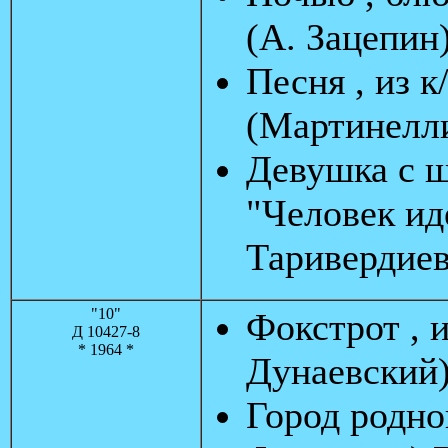
(А. Зацепин
Песня , из 
(Мартинелли
Девушка с ш
"Человек ид
Таривердие
"10"
Фокстрот , 
Д 10427-8
* 1964 *
Дунаевский)
Город родно