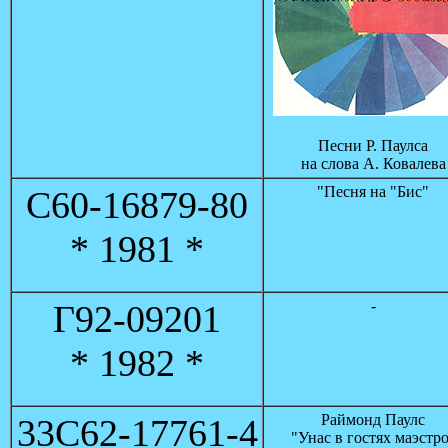
Песни Р. Паулса
на слова А. Ковалева
"Песня на "Бис"
С60-16879-80
* 1981 *
-
Г92-09201
* 1982 *
Раймонд Паулс
33С62-17761-4
"Унас в гостях маэстр