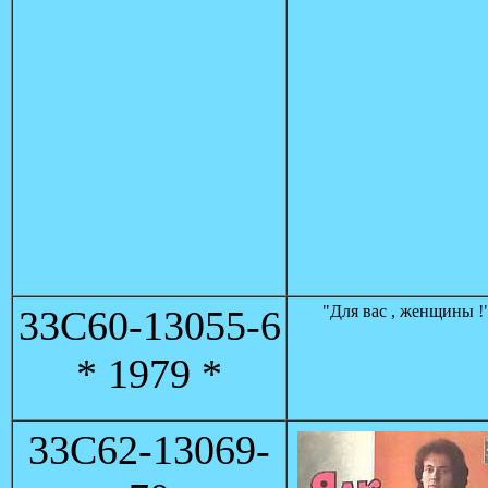
"Для вас , женщины !
33C60-13055-6
* 1979 *
33C62-13069-