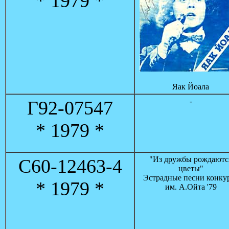
* 1979 *
Яак Йоала
-
Г92-07547
* 1979 *
"Из дружбы рождаютс
С60-12463-4
цветы"
Эстрадные песни конку
* 1979 *
им. А.Ойта '79