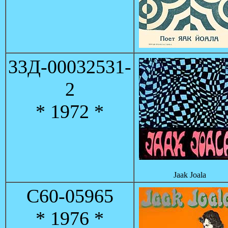
33Д-00032531-
2
* 1972 *
Jaak Joala
С60-05965
* 1976 *