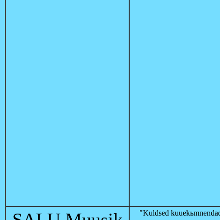
"Kuldsed kuuekьmnendad
SALU Muusik