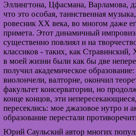
Эллингтона, Цфасмана, Варламова, дж
что это особая, таинственная музыка,
ровесник ХХ века, во многом даже е
примета. Этот динамичный импрови
существенно повлиял и на творчеств
классиков - таких, как Стравинский,
в моей жизни были как бы две непер
получил академическое образование: 
виолончели, валторне, окончил теор
факультет консерватории, но продол
конце концов, эти непересекающиеся,
пересеклись: мое джазовое нутро и 
образование перестали противоречить
Юрий Саульский автор многих попу