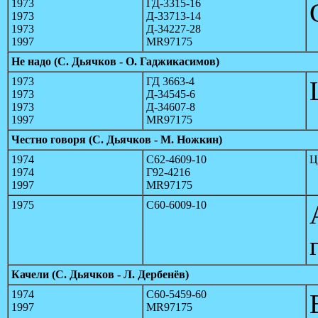
1973
ГД-3315-16
1973
Д-33713-14
1973
Д-34227-28
1997
MR97175
Не надо (С. Дьячков - О. Гаджикасимов)
1973
ГД 3663-4
1973
Д-34545-6
1973
Д-34607-8
1997
MR97175
Честно говоря (С. Дьячков - М. Ножкин)
1974
С62-4609-10
Ц
1974
Г92-4216
1997
MR97175
1975
С60-6009-10
Качели (С. Дьячков - Л. Дербенёв)
1974
С60-5459-60
1997
MR97175