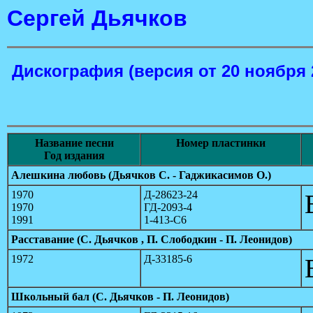
Сергей Дьячков
Дискография
(версия от 20 ноября 
Название песни
Номер пластинки
Год издания
Алешкина любовь (Дьячков С. - Гаджикасимов О.)
1970
Д-28623-24
1970
ГД-2093-4
1991
1-413-С6
Расставание (С. Дьячков , П. Слободкин - П. Леонидов)
1972
Д-33185-6
Школьный бал (С. Дьячков - П. Леонидов)