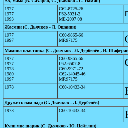
Ах, мама (В. Сахаров, С. Дьячков - С. Намин)
1977
С62-8725-26
1977
Г62-5931-2
1993
МЕ-2007 08
Жасмин (С. Дьячков - Л. Ошанин)
1977
С60-9865-66
1997
MR97175
Мамина пластинка (С. Дьячков - Л. Дербенёв , И. Шаферан
1977
С60-9865-66
1977
Г62-6507-8
1978
С60-9971-72
1980
С62-14045-46
1997
MR97175
1978
С60-10433-34
Дружить нам надо (С. Дьячков - Л. Дербенёв)
1978
С60-10433-34
Купи мне шарик (С. Дьячков - Ю. Цейтлин)