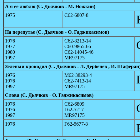
А я её люблю (С. Дьячков - М. Ножкин)
1975
С62-6807-8
На перепутье (С. Дьячков - О. Гаджикасимов)
1976
С62-8213-14
1977
С60-9865-66
1980
С62-14045-46
1997
MR97175
Зелёный крокодил (С. Дьячков - Л. Дербенёв , И. Шаферан
1976
М62-38293-4
1976
С62-7413-14
1997
MR97175
Слова (С. Дьячков - О. Гаджикасимов)
1976
С62-6809
1976
Г62-5217
1997
MR97175
1976
Г62-5677-8