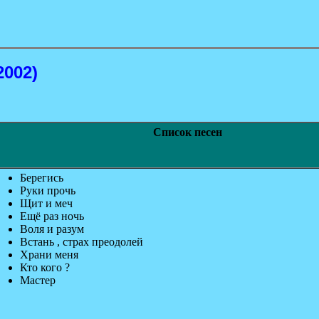
2002)
Список песен
Берегись
Руки прочь
Щит и меч
Ещё раз ночь
Воля и разум
Встань , страх преодолей
Храни меня
Кто кого ?
Мастер