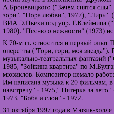
А.Броневицкого ("Зачем снятся сны" 
зори", "Пора любви", 1977), "Лиры" (
ВИА Э.Пьехи под упр. Г.Клеймица ("
1980). "Песню о нежности" (1973) ис
К 70-м гг. относится и первый опыт 
оперетты ("Гори, гори, моя звезда").
музыкально-театральных фантазий ("
1985, "Зойкина квартира" по М.Булга
мюзиклов. Композитор немало работа
Им написана музыка к 20 фильмам, в
навстречу" - 1975," Пятерка за лето" 
1973, "Боба и слон" - 1972.
31 октября 1997 года в Мюзик-холле 