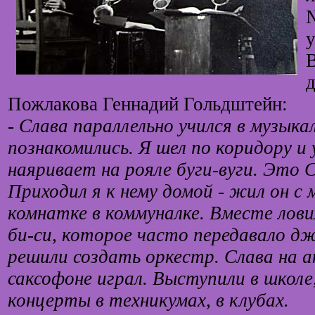
№
у
д
Пожлакова Геннадий Гольдштейн:
- Слава параллельно учился в музыка
познакомились. Я шел по коридору и
наяривает на рояле буги-вуги. Это 
Приходил я к нему домой - жил он с
комнатке в коммуналке. Вместе лови
би-си, которое часто передавало д
решили создать оркестр. Слава на а
саксофоне играл. Выступили в школе
концерты в техникумах, в клубах.