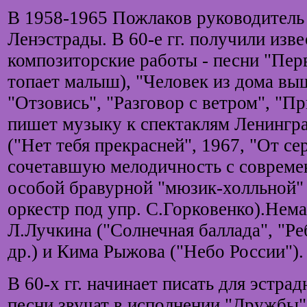
В 1958-1965 Пожлаков руководитель
Ленэстрады. В 60-е гг. получили изв
композиторские работы - песни "Перв
топает малыш), "Человек из дома вы
"Отзовись", "Разговор с ветром", "П
пишет музыку к спектаклям Ленингр
("Нет тебя прекрасней", 1967, "От сер
сочетавшую мелодичность с соврем
особой бравурной "мюзик-холльной"
оркестр под упр. С.Горковенко).Немал
Л.Лучкина ("Солнечная баллада", "Ре
др.) и Кима Рыжова ("Небо России").
В 60-х гг. начинает писать для эстра
песни звучат в исполнении "Дружбы"