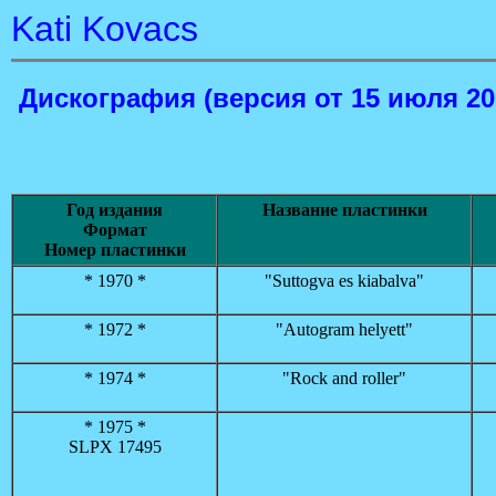
Kati Kovacs
Дискография
(версия от 15 июля 20
Год издания
Название пластинки
Формат
Номер пластинки
* 1970 *
"Suttogva es kiabalva"
* 1972 *
"Autogram helyett"
* 1974 *
"Rock and roller"
* 1975 *
SLPX 17495