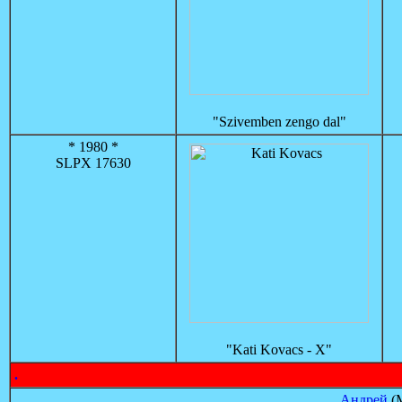
"Szivemben zengo dal"
* 1980 *
SLPX 17630
"Kati Kovacs - X"
.
Андрей
(М