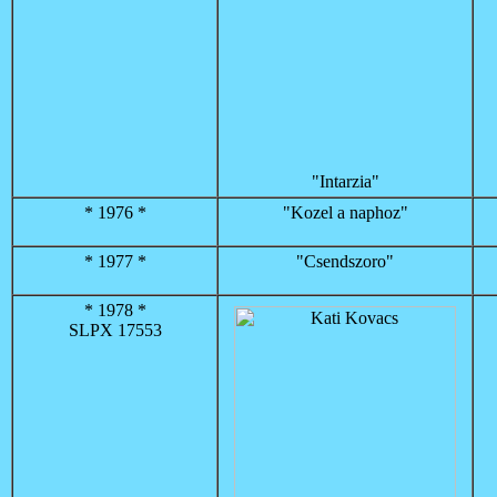
"Intarzia"
* 1976 *
"Kozel a naphoz"
* 1977 *
"Csendszoro"
* 1978 *
SLPX 17553