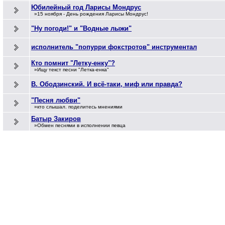
Юбилейный год Ларисы Мондрус
»15 ноября - День рождения Ларисы Мондрус!
"Ну погоди!" и "Водные лыжи"
исполнитель "попурри фокстротов" инструментал
Кто помнит "Летку-енку"?
»Ищу текст песни "Летка-енка"
В. Ободзинский. И всё-таки, миф или правда?
"Песня любви"
»кто слышал. поделитесь мнениями
Батыр Закиров
»Обмен песнями в исполнении певца