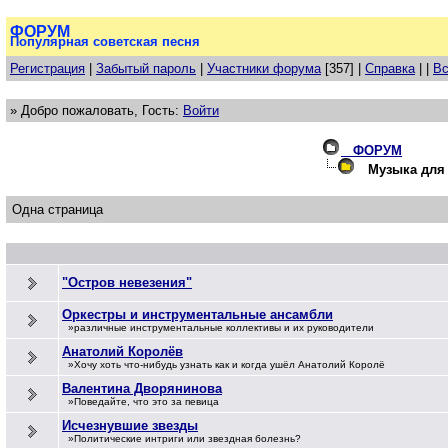
ФОРУМ
Популярная советская песня
Регистрация
|
Забытый пароль
|
Участники форума
[357] |
Справка
| |
Вс
» Добро пожаловать, Гость:
Войти
ФОРУМ
Музыка для 
Одна страница
"Остров невезения"
Оркестры и инструментальные ансамбли
»различные инструментальные коллективы и их руководители
Анатолий Королёв
»Хочу хоть что-нибудь узнать как и когда ушёл Анатолий Королё
Валентина Дворянинова
»Поведайте, что это за певица
Исчезнувшие звезды
»Политические интриги или звездная болезнь?