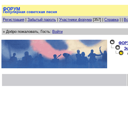
ФОРУМ
Популярная советская песня
Регистрация
|
Забытый пароль
|
Участники форума
[357] |
Справка
| |
Вс
» Добро пожаловать, Гость:
Войти
ФОР
Эс
С