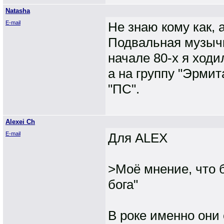
Natasha
E-mail
Не знаю кому как,
Подвальная музычк
начале 80-х я ход
а на группу "Эрмит
"ПС".
Alexei Ch
E-mail
Для ALEX
>Моё мнение, что б
бога"
В роке именно они 