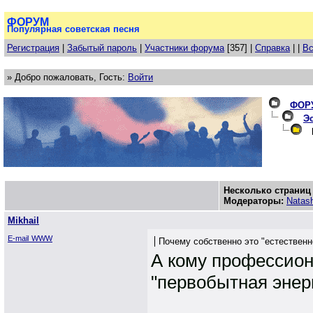
ФОРУМ
Популярная советская песня
Регистрация
|
Забытый пароль
|
Участники форума
[357] |
Справка
| |
Вс
» Добро пожаловать, Гость:
Войти
ФОР
Эс
П
Несколько страниц
Модераторы:
Natas
Mikhail
E-mail
WWW
Почему собственно это "естественн
А кому профессион
"первобытная энер