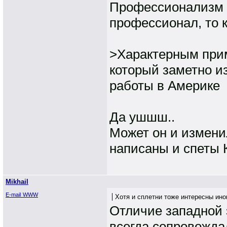
Профессионализм -
профессионал, то 
>Характерным при
который заметно и
работы в Америке
Да ушшш..
Может он и измен
написаны и спеты К
Mikhail
E-mail
WWW
Хотя и сплетни тоже интересны иногд
Отличие западной э
всегда сопровожда