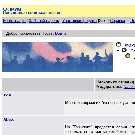
ФОРУМ
Популярная советская песня
Регистрация
|
Забытый пароль
|
Участники форума
[357] |
Справка
| |
Вс
» Добро пожаловать, Гость:
Войти
ФОР
Эс
Д
Несколько страниц
Модераторы:
Natas
axis
Много информации "из первых уст" м
ALEX
На "Горбушке" продаётся серия и
попадаются и магнитоальбомы. На