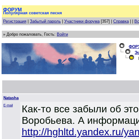
ФОРУМ
Популярная советская песня
Регистрация
|
Забытый пароль
|
Участники форума
[357] |
Справка
| |
Вс
» Добро пожаловать, Гость:
Войти
ФОР
Эс
В
Natasha
E-mail
Как-то все забыли об эт
Воробьева. А информации
http://hghltd.yandex.ru/ya