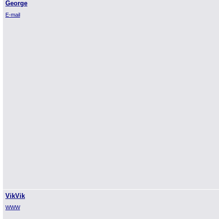
George
E-mail
VikVik
WWW