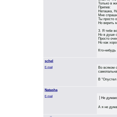
Только в ж
Припев:
Наташка, Н
Мне спрашив
Ты просто 
Но верить м
3. Я тебе в
Но в душе о
Просто оче
Но как хоро
Кто-нибудь 
schel
E-mail
Во всяком 
самопальна
В "Опустел 
Natasha
E-mail
Не думаю,
А я не дум