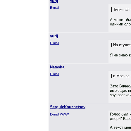
yurij
E-mail
Типичная
А может бы
одними сло
yurij
E-mail
На студия
Я не знаю к
Natasha
E-mail
в Москве 
Зато Вячесл
имеющих ни
звукозаписи
SerguieKouznetsov
Голос был 
E-mail
WWW
двери" Каре
А текст мен