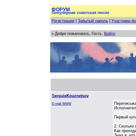
ФОРУМ
Популярная советская песня
Регистрация
|
Забытый пароль
|
Участники ф
» Добро пожаловать, Гость:
Войти
SerguieKouznetsov
Переписыва
E-mail
WWW
Исполнитель
Первый куп
2. Сколько 
Как проход
Знал я, что