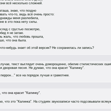
изни всё несколько сложней.
аташа, знаю, что поздно
ать что-то, ведь всё очень просто:
однажды меня разлюбила,
не в это пока нету силы.
ослед с грустью посмотрю,
бид я не затаю.
нь жаль, что любовь прошла,
шо, что она была.
что-нибудь знает об этой версии? Не сохранилась ли запись?
случае, текст выглядит очень доморощенно, обилие стилистических ош
я дворовая песня. Не думаю, что она красит "Калинку".
перрон..." все на порядок лучше и грамотнее.
 что она красит "Калинку".
аю, что это "Калинка". На студиях звукозаписи часто подсовывали всяк