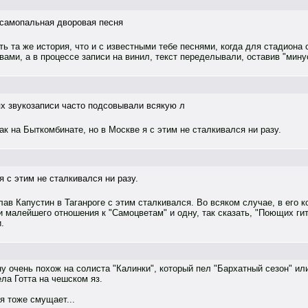
 самопальная дворовая песня
ть та же история, что и с известными тебе песнями, когда для стадиона
вами, а в процессе записи на винил, текст переделывали, оставив "мину
х звукозаписи часто подсовывали всякую л
ак на Быткомбинате, но в Москве я с этим не сталкивался ни разу.
я с этим не сталкивался ни разу.
ав Капустин в Таганроге с этим сталкивался. Во всяком случае, в его к
 малейшего отношения к "Самоцветам" и одну, так сказать, "Поющих гит
.
ну очень похож на солиста "Калинки", который пел "Бархатный сезон" и
ла Готта на чешском яз.
я тоже смущает...