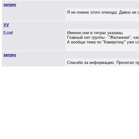
sergey
Я не помню этого эпизода. Давно не
VV
E-mail
Именно они в титрах указаны.
Главный хит группы - "Желанная", ча
А вообще тема по "Камертону" уже с
sergey
Спасибо за информацию. Прочитал пр