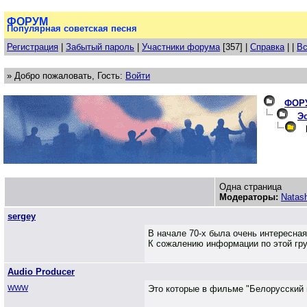
ФОРУМ
Популярная советская песня
Регистрация
|
Забытый пароль
|
Участники форума
[357] |
Справка
| |
Вс
» Добро пожаловать, Гость:
Войти
ФОР
Эс
В
Одна страница
Модераторы:
Natas
sergey
В начале 70-х была очень интересная
К сожалению информации по этой гру
Audio Producer
WWW
Это которые в фильме "Белорусский в