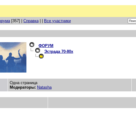
орума
[357] |
Справка
| |
Все участники
ФОРУМ
Эстрада 70-80х
Одна страница
Модераторы:
Natasha