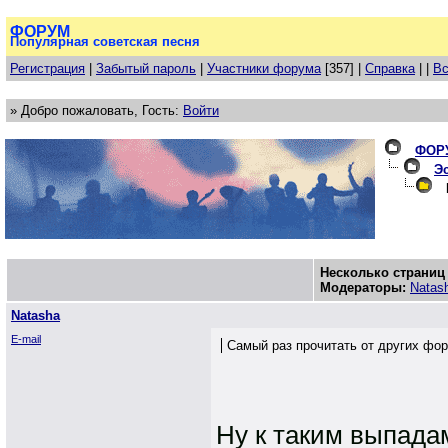
ФОРУМ
Популярная советская песня
Регистрация
|
Забытый пароль
|
Участники форума
[357] |
Справка
| |
Вс
» Добро пожаловать, Гость:
Войти
ФОР
Эс
К
Несколько страниц
Модераторы:
Natas
Natasha
E-mail
Самый раз прочитать от других фо
Ну к таким выпада