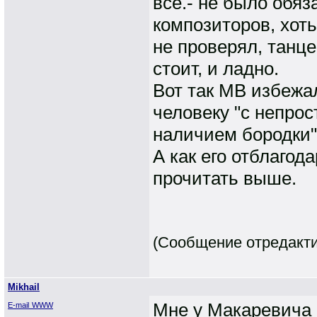
все.- не было обя
композиторов, хоть
не проверял, танце
стоит, и ладно.
Вот так МВ избежа
человеку "с непро
наличием бородки"
А как его отблагод
прочитать выше.
(Сообщение отредактир
Mikhail
Мне у Макаревича 
E-mail
WWW