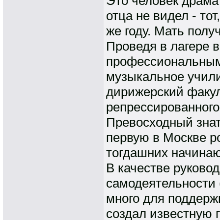
Это человек драмат
отца не видел - то
же году. Мать полу
Проведя в лагере в
профессиональным
музыкальное учили
дирижерский факул
репрессированного
Превосходный знато
первую в Москве р
тогдашних начинаю
В качестве руково
самодеятельности 
много для поддерж
создал известную 