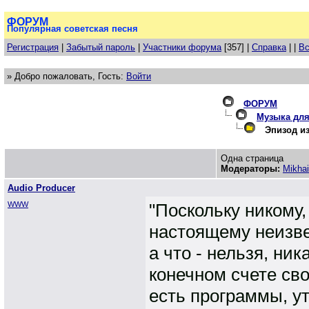
ФОРУМ
Популярная советская песня
Регистрация
|
Забытый пароль
|
Участники форума
[357] |
Справка
| |
Вс
» Добро пожаловать, Гость:
Войти
ФОРУМ
Музыка для
Эпизод из 
Одна страница
Модераторы:
Mikhai
Audio Producer
WWW
"Поскольку никому,
настоящему неизве
а что - нельзя, ни
конечном счете сво
есть программы, у