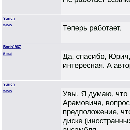
Yurich
WWW
Теперь работает.
Boris1967
E-mail
Да, спасибо, Юрич,
интересная. А авто
Yurich
WWW
Увы. Я думаю, что 
Арамовича, вопрос 
предположение, что
диске (иностранны
ансамбля.