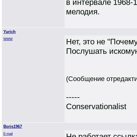
в интервале 1968-
мелодия.
Yurich
WWW
Нет, это не "Почем
Послушать иском
(Сообщение отредактир
-----
Conservationalist
Boris1967
E-mail
Не работает ссылка