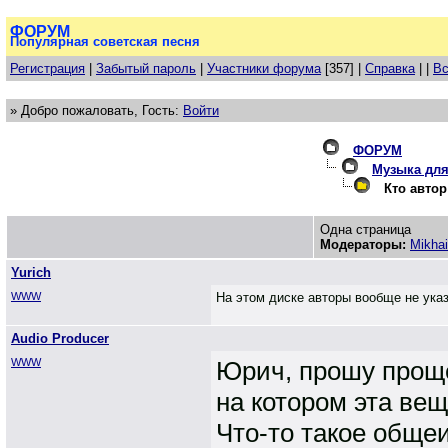
ФОРУМ
Популярная советская песня
Регистрация
|
Забытый пароль
|
Участники форума
[357] |
Справка
| |
Вс
» Добро пожаловать, Гость:
Войти
ФОРУМ
Музыка для
Кто автор 
Одна страница
Модераторы:
Mikhai
Yurich
WWW
На этом диске авторы вообще не ука
Audio Producer
WWW
Юрич, прошу проще
на котором эта ве
Что-то такое обще