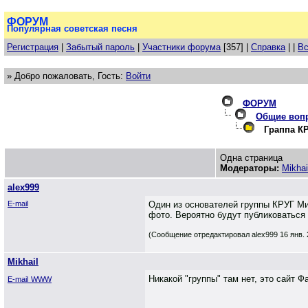
ФОРУМ
Популярная советская песня
Регистрация
|
Забытый пароль
|
Участники форума
[357] |
Справка
| |
Вс
» Добро пожаловать, Гость:
Войти
ФОРУМ
Общие воп
Граппа К
Одна страница
Модераторы:
Mikhai
alex999
E-mail
Один из основателей группы КРУГ Ми
фото. Вероятно будут публиковаться
(Сообщение отредактировал alex999 16 янв. 
Mikhail
Никакой "группы" там нет, это сайт 
E-mail
WWW