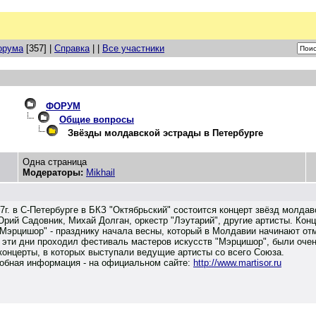
орума
[357] |
Справка
| |
Все участники
ФОРУМ
Общие вопросы
Звёзды молдавской эстрады в Петербурге
Одна страница
Модераторы:
Mikhail
7г. в С-Петербурге в БКЗ "Октябрьский" состоится концерт звёзд молдав
Юрий Садовник, Михай Долган, оркестр "Лэутарий", другие артисты. Ко
"Мэрцишор" - празднику начала весны, который в Молдавии начинают отм
 эти дни проходил фестиваль мастеров искусств "Мэрцишор", были оче
концерты, в которых выступали ведущие артисты со всего Союза.
обная информация - на официальном сайте:
http://www.martisor.ru