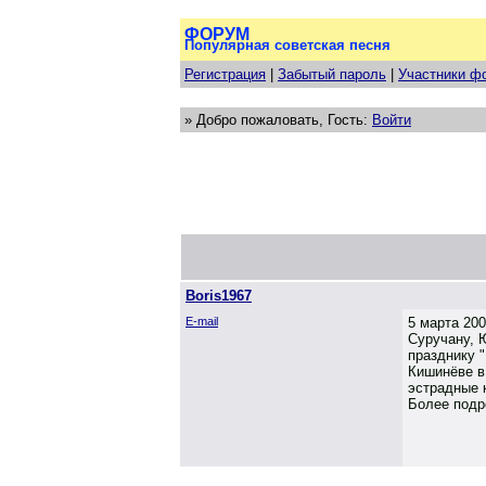
ФОРУМ
Популярная советская песня
Регистрация
|
Забытый пароль
|
Участники ф
» Добро пожаловать, Гость:
Войти
Boris1967
E-mail
5 марта 200
Суручану, 
празднику 
Кишинёве в
эстрадные 
Более подр