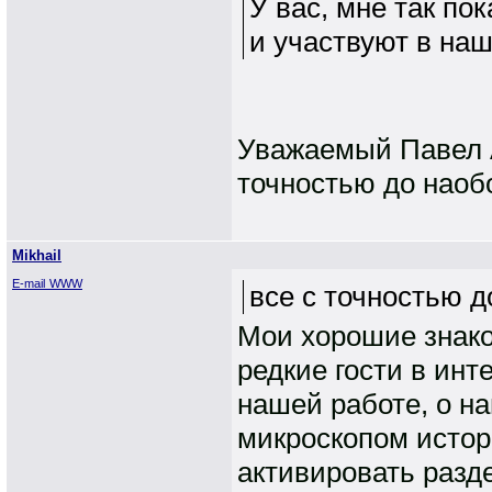
У вас, мне так по
и участвуют в наш
Уважаемый Павел А
точностью до наобо
Mikhail
E-mail
WWW
все с точностью д
Мои хорошие знак
редкие гости в инт
нашей работе, о н
микроскопом истори
активировать разд