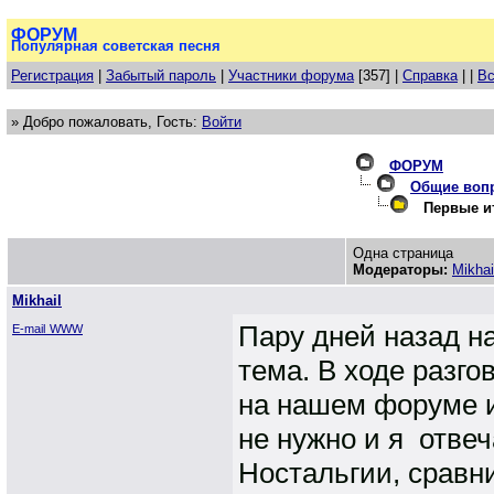
ФОРУМ
Популярная советская песня
Регистрация
|
Забытый пароль
|
Участники форума
[357] |
Справка
| |
Вс
» Добро пожаловать, Гость:
Войти
ФОРУМ
Общие воп
Первые ит
Одна страница
Модераторы:
Mikhai
Mikhail
Пару дней назад н
E-mail
WWW
тема. В ходе разг
на нашем форуме и
не нужно и я отве
Ностальгии, сравни