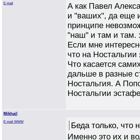
E-mail
А как Павел Алекс
и "ваших", да еще
принципе невозмож
"наш" и там и там. :
Если мне интересне
что на Ностальгии 
Что касается сами
дальше в разные ст
Ностальгия. А Попс
Ностальгии эстафе
Mikhail
E-mail
WWW
Беда только, что 
Именно это их и во