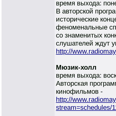
время выхода: пон
В авторской прог
исторические конце
феноменальные спе
со знаменитых кон
слушателей ждут 
http://www.radiomay
Мюзик-холл
время выхода: воск
Авторская програм
кинофильмов -
http://www.radiomay
stream=schedules/