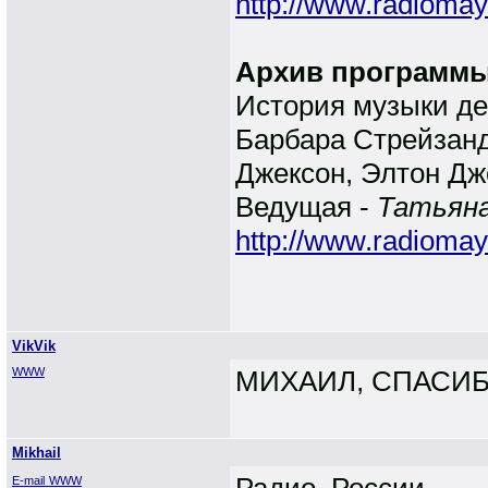
http://www.radiomay
Архив программы
История музыки ден
Барбара Стрейзанд
Джексон, Элтон Джо
Ведущая -
Татьяна
http://www.radiomay
VikVik
WWW
МИХАИЛ, СПАСИБ
Mikhail
E-mail
WWW