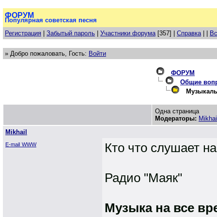
ФОРУМ
Популярная советская песня
Регистрация
|
Забытый пароль
|
Участники форума
[357] |
Справка
| |
Вс
» Добро пожаловать, Гость:
Войти
ФОРУМ
Общие воп
Музыкаль
Одна страница
Модераторы:
Mikhai
Mikhail
Кто что слушает на
E-mail
WWW
Радио "Маяк"
Музыка на все вр