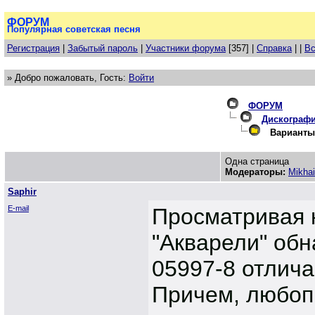
ФОРУМ
Популярная советская песня
Регистрация
|
Забытый пароль
|
Участники форума
[357] |
Справка
| |
Вс
» Добро пожаловать, Гость:
Войти
ФОРУМ
Дискограф
Варианты 
Одна страница
Модераторы:
Mikhai
Saphir
E-mail
Просматривая 
"Акварели" обн
05997-8 отлича
Причем, любопы