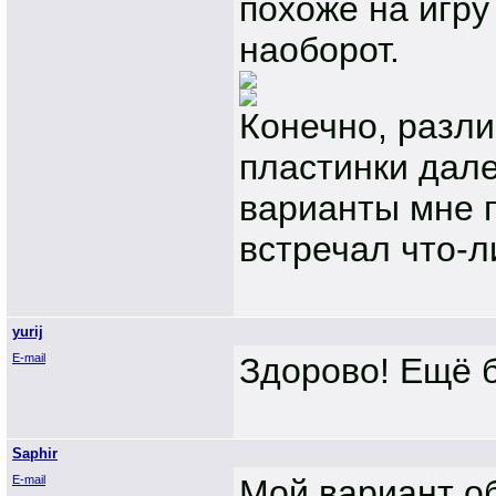
похоже на игру
наоборот.
Конечно, разл
пластинки дале
варианты мне 
встречал что-
yurij
E-mail
Здорово! Ещё б
Saphir
E-mail
Мой вариант о