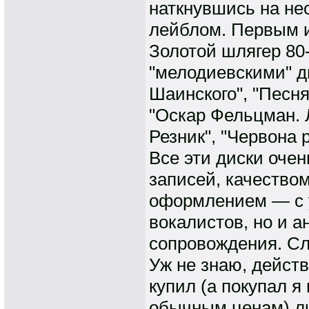
наткнувшись на не
лейблом. Первым и
Золотой шлягер 80
"мелодиевскими" д
Шаинского", "Песн
"Оскар Фельцман. 
Резник", "Червона 
Все эти диски оче
записей, качество
оформлением — с у
вокалистов, но и 
сопровождения. Сл
Уж не знаю, дейст
купил (а покупал я
обычным ценам) ли