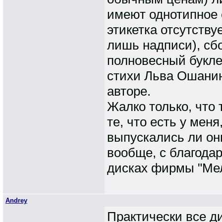
имеют однотипное
этикетка отсутству
лишь надписи), сб
полновесный буклет
стихи Льва Ошанин
авторе.
Жалко только, что 
те, что есть у мен
выпускались ли он
вообще, с благода
дисках фирмы "Мел
Andrey
Практически все д