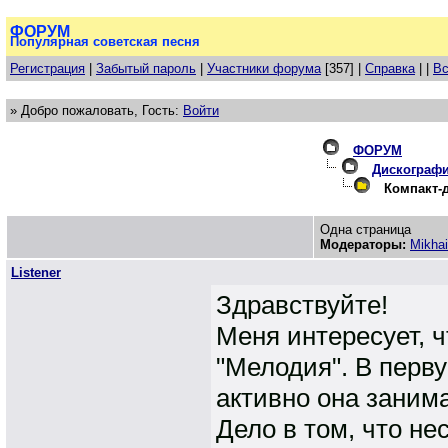
ФОРУМ
Популярная советская песня
Регистрация
|
Забытый пароль
|
Участники форума
[357] |
Справка
| |
Вс
» Добро пожаловать, Гость:
Войти
ФОРУМ
Дискограф
Компакт-д
Одна страница
Модераторы:
Mikhai
Listener
Здравствуйте!
Меня интересует, 
"Мелодия". В перв
активно она заним
Дело в том, что не