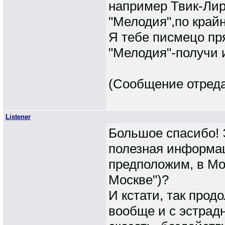
например Твик-Лире
"Мелодия",по крайн
Я тебе писмецо пр
"Мелодия"-получи и
(Сообщение отредак
Listener
Большое спасибо! 
полезная информаци
предположим, в Мос
Москве")?
И кстати, так прод
вообще и с эстрадн