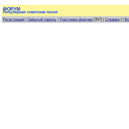
ФОРУМ
Популярная советская песня
Регистрация
|
Забытый пароль
|
Участники форума
[357] |
Справка
| |
Вс